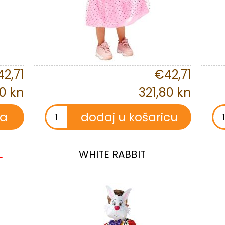
2,71
€42,71
80 kn
321,80 kn
L
WHITE RABBIT