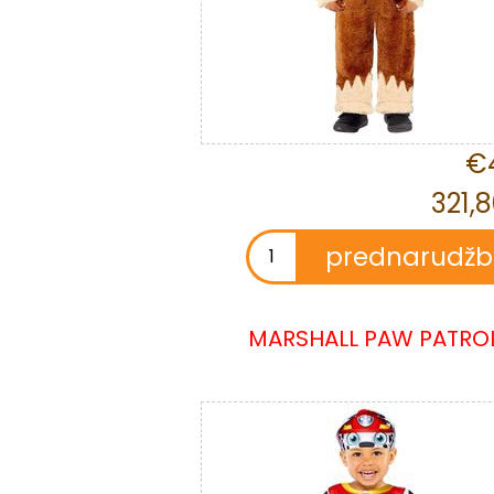
€4
321,
MARSHALL PAW PATRO