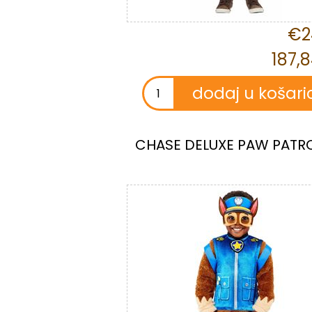
€2
187,
CHASE DELUXE PAW PATR