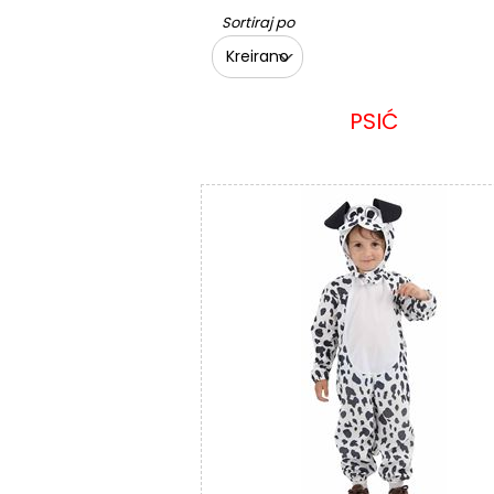
Sortiraj po
Kreirano
PSIĆ