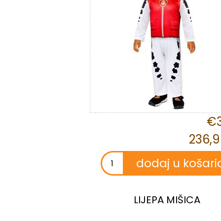
€3
236,9
LIJEPA MIŠICA