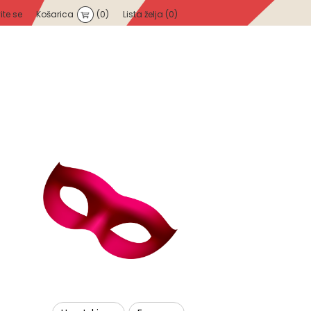
vite se
Košarica
(0)
Lista želja
(0)