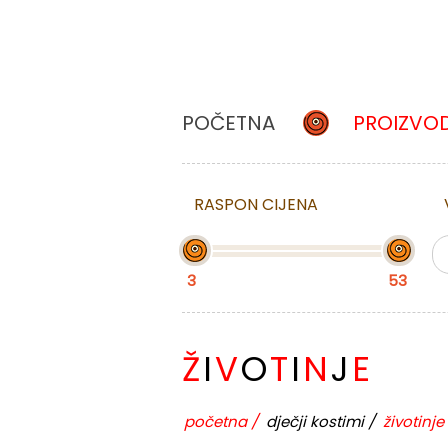
POČETNA
PROIZVOD
RASPON CIJENA
3
53
Ž
I
V
O
T
I
N
J
E
početna
/
dječji kostimi
/
životinje