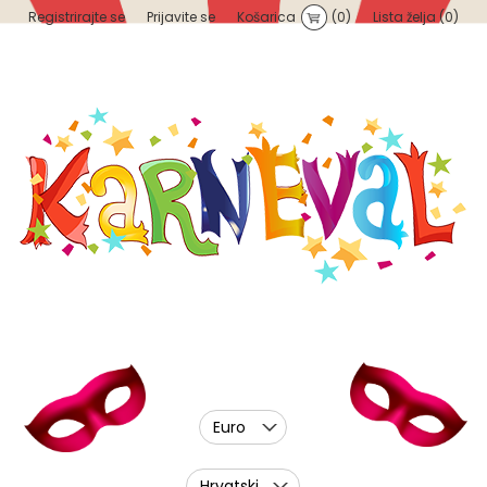
Registrirajte se
Prijavite se
Košarica
(0)
Lista želja
(0)
Euro
Hrvatski