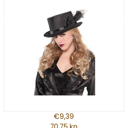
€9,39
70,75 kn