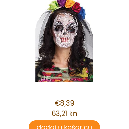
€8,39
63,21 kn