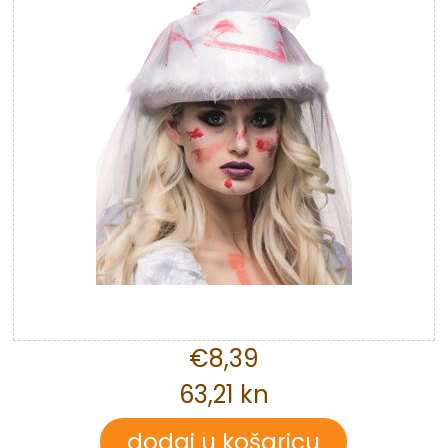
€8,39
63,21 kn