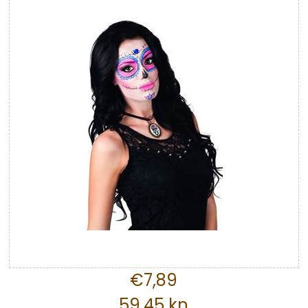
€7,89
59,45 kn