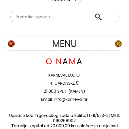
MENU
O
N
A
M
A
KARNEVAL D.O.O.
4. GARDIJSKE 51
21 000 SPLIT (KAMEN)
Email: info@karneval.hr
Upisano kod Trgovačkog suda u Splitu;Tt-11/523-2| MBS:
060268902
Temeljni kapital od 20.000,00 kn uplaćen je u cijelosti