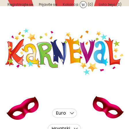
Registrirajte se
Prijavite se
Košarica
(0)
Lista želja
(0)
Euro
Hrvatski