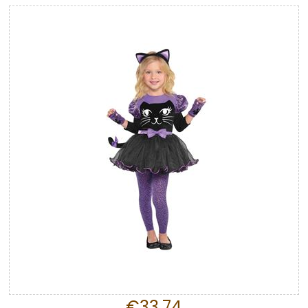
€33,74