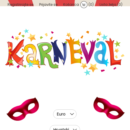
Registrirajte se
Prijavite se
Košarica
(0)
Lista želja
(0)
Euro
Hrvatski