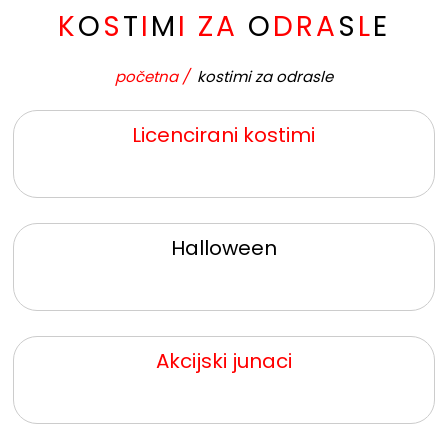
K
O
S
T
I
M
I
Z
A
O
D
R
A
S
L
E
početna
/
kostimi za odrasle
Licencirani kostimi
Halloween
Akcijski junaci