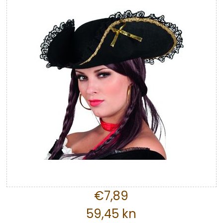
€7,89
59,45 kn