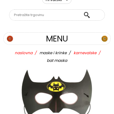
MENU
naslovna
/
maske i krinke
/
karnevalske
/
bat maska