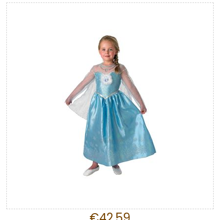
€42,59