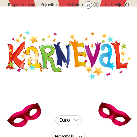
Registrirajte se
Prijavite se
Košarica
(0)
Lista želja
(0)
Euro
Hrvatski