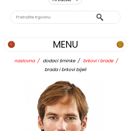
MENU
naslovna
/
dodaci šminke
/
brkovi i brade
/
brada i brkovi bijeli