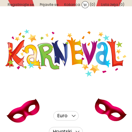
Registrirajte se
Prijavite se
Košarica
(0)
Lista želja
(0)
Euro
Hrvatski