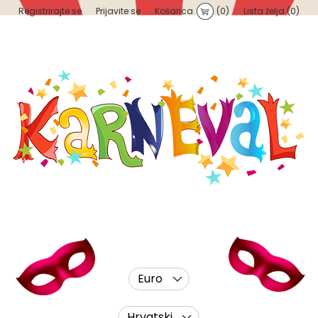
Registrirajte se
Prijavite se
Košarica
(0)
Lista želja
(0)
Euro
Hrvatski