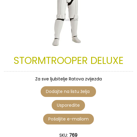
STORMTROOPER
DELUXE
Za sve ljubitelje Ratova zvijezda
SKU:
769