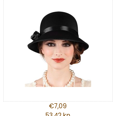
€7,09
53,42 kn