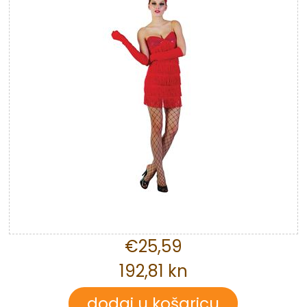
€25,59
192,81 kn