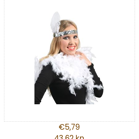
€5,79
43,62 kn