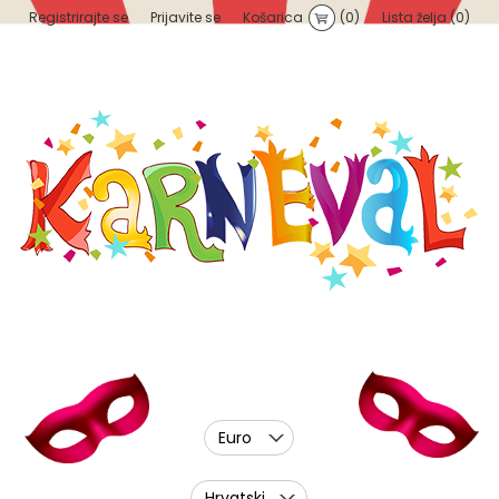
Registrirajte se
Prijavite se
Košarica
(0)
Lista želja
(0)
Euro
Hrvatski