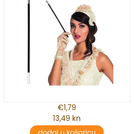
€1,79
13,49 kn