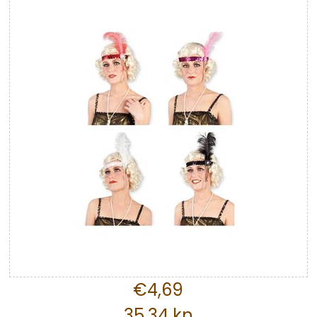
€4,69
35,34 kn