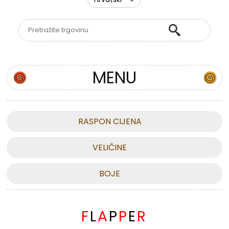
MENU
RASPON CIJENA
VELIČINE
BOJE
F
L
A
P
P
E
R