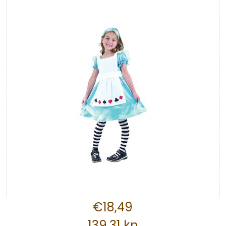
€18,49
139,31 kn