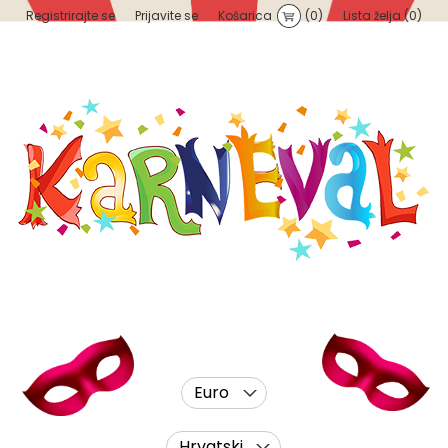
Registrirajte se
Prijavite se
Košarica
(0)
Lista želja
(0)
Euro
Hrvatski