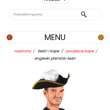
MENU
naslovna
/
šeširi i kape
/
povijesne kape
/
engleski plemićki šešir