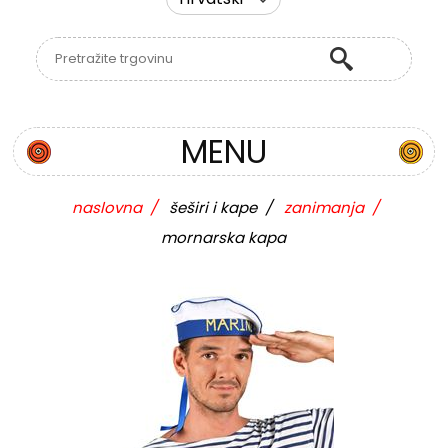
MENU
naslovna
/
šeširi i kape
/
zanimanja
/
mornarska kapa