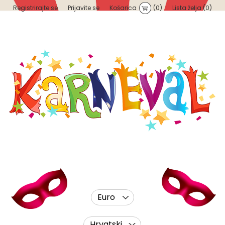
Registrirajte se
Prijavite se
Košarica
(0)
Lista želja
(0)
Euro
Hrvatski