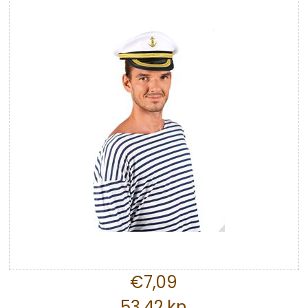
€7,09
53,42 kn