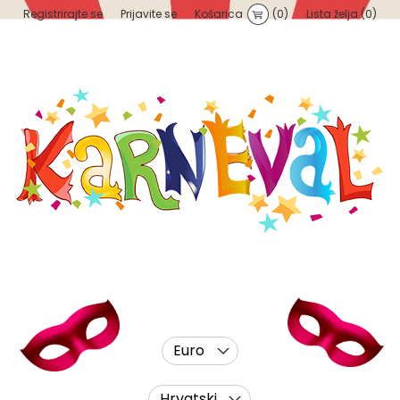
Registrirajte se
Prijavite se
Košarica
(0)
Lista želja
(0)
Euro
Hrvatski