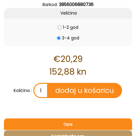
Barkod:
3856006880736
Veličina
1-2 god
3-4 god
€20,29
152,88 kn
Količina :
Opis