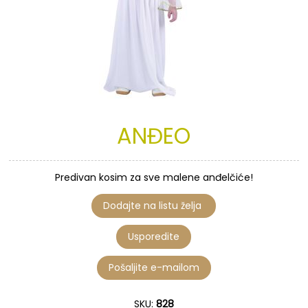
ANĐEO
Predivan kosim za sve malene anđelčiće!
SKU:
828