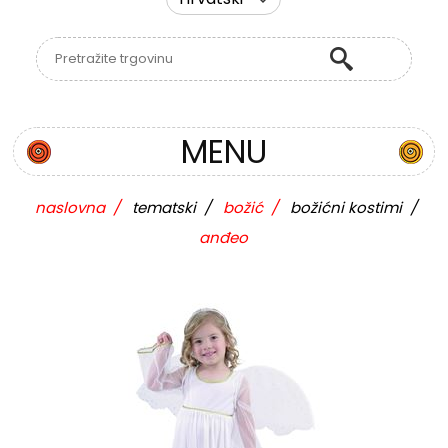
MENU
naslovna
/
tematski
/
božić
/
božićni kostimi
/
anđeo