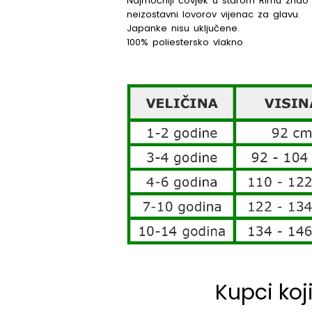
Najmoćniji čovjek u starom Rimu znao s
neizostavni lovorov vijenac za glavu.
Japanke nisu uključene.
100% poliestersko vlakno
Kupci koj