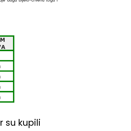
uje dugu bijelo-crvenu togu i
 su kupili