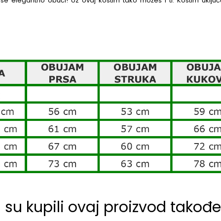
e elegantno obući! Uz ovaj kostim tako možeš i ti. Kostim uključ
i su kupili ovaj proizvod također