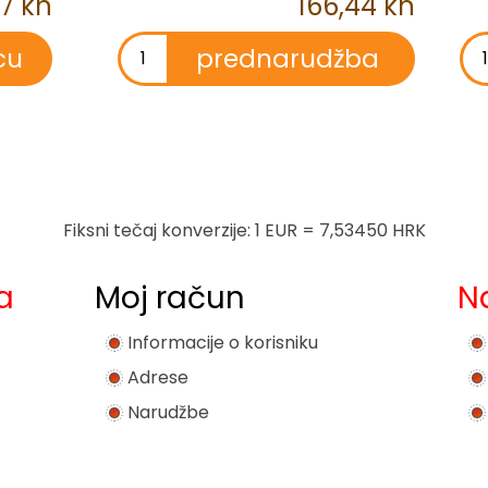
77 kn
166,44 kn
Fiksni tečaj konverzije: 1 EUR = 7,53450 HRK
a
Moj račun
N
Informacije o korisniku
Adrese
Narudžbe