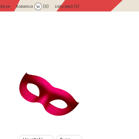
vite se
Košarica
(0)
Lista želja
(0)