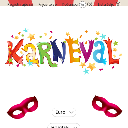
Registrirajte se
Prijavite se
Košarica
(0)
Lista želja
(0)
Euro
Hrvatski