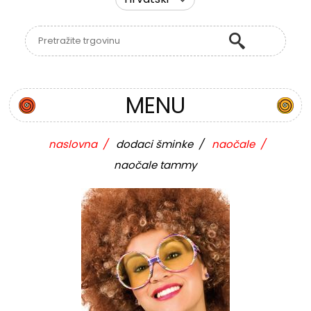
MENU
naslovna
/
dodaci šminke
/
naočale
/
naočale tammy