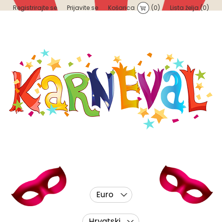
Registrirajte se
Prijavite se
Košarica
(0)
Lista želja
(0)
Euro
Hrvatski