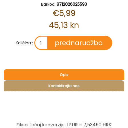
Barkod:
8712026025593
€5,99
45,13 kn
Količina :
Opis
Kontaktirajte nas
Fiksni tečaj konverzije: 1 EUR = 7,53450 HRK