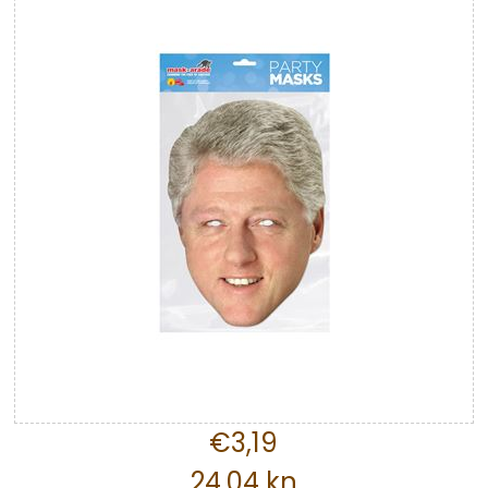
€3,19
24,04 kn