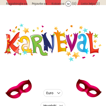
Registrirajte se
Prijavite se
Košarica
(0)
Lista želja
(0)
Euro
Hrvatski