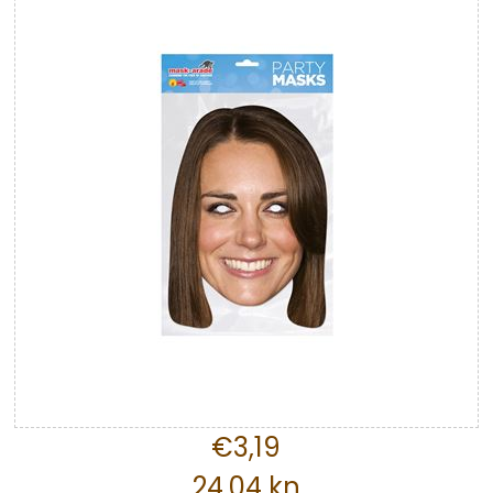
€3,19
24,04 kn