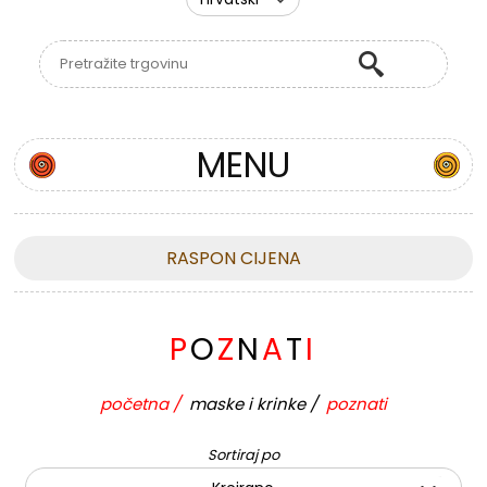
MENU
RASPON CIJENA
P
O
Z
N
A
T
I
početna
/
maske i krinke
/
poznati
Sortiraj po