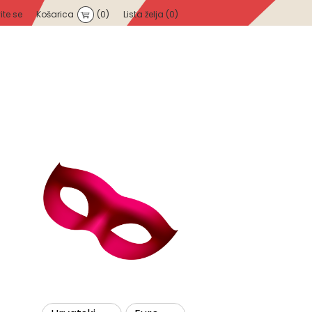
vite se
Košarica
(0)
Lista želja
(0)