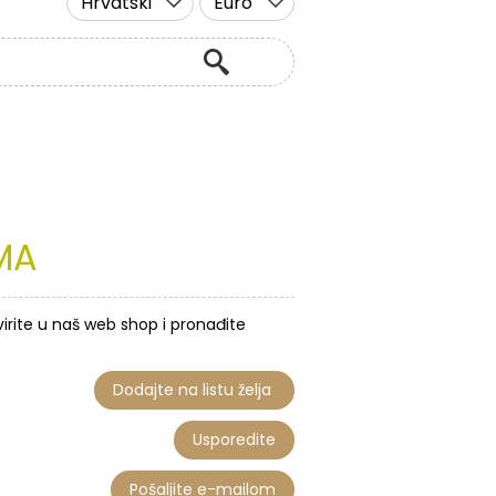
Hrvatski
Euro
MA
virite u naš web shop i pronađite