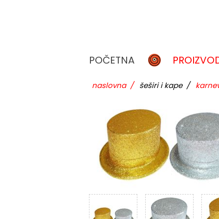
POČETNA
PROIZVOD
naslovna
/
šeširi i kape
/
karnev