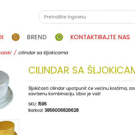
I
BREND
KONTAKTIRAJTE NAS
alski
/
cilindar sa šljokicama
CILINDAR
SA
ŠLJOKICA
Šljokičasti cilindar upotpunit će većinu kostima, za
savršenu kombinaciju. Izbor je vaš!
SKU:
1595
Barkod:
3856006826628