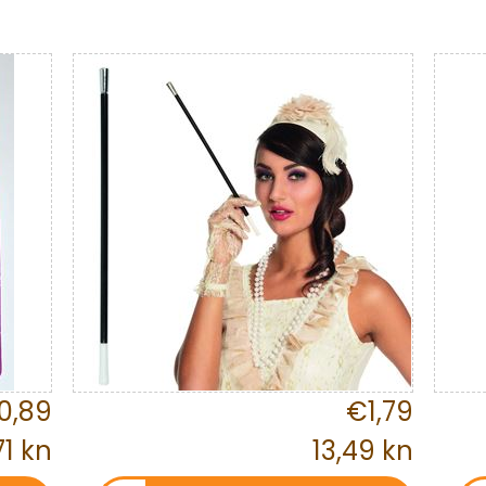
0,89
€1,79
71 kn
13,49 kn