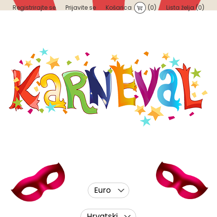
Registrirajte se
Prijavite se
Košarica
(0)
Lista želja
(0)
Euro
Hrvatski