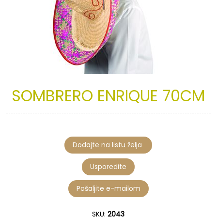
SOMBRERO
ENRIQUE
70CM
SKU:
2043