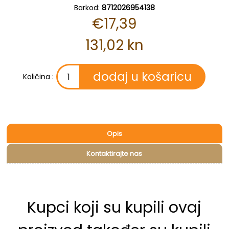
Barkod:
8712026954138
€17,39
131,02 kn
Količina :
Opis
Kontaktirajte nas
Kupci koji su kupili ovaj