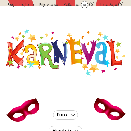
Registrirajte se
Prijavite se
Košarica
(0)
Lista želja
(0)
Euro
Hrvatski