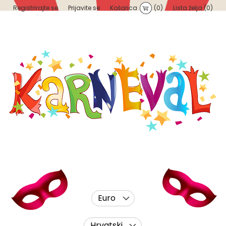
Registrirajte se
Prijavite se
Košarica
(0)
Lista želja
(0)
Euro
Hrvatski