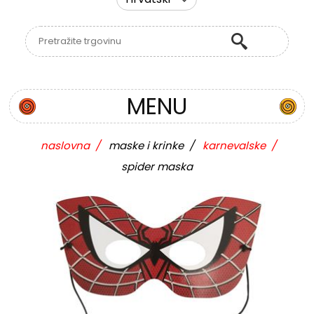
MENU
naslovna
/
maske i krinke
/
karnevalske
/
spider maska