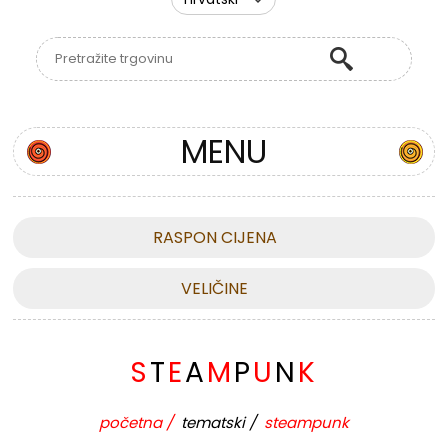
MENU
RASPON CIJENA
VELIČINE
S
T
E
A
M
P
U
N
K
početna
/
tematski
/
steampunk