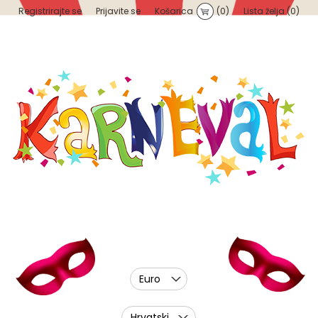
Registrirajte se
Prijavite se
Košarica
(0)
Lista želja
(0)
Euro
Hrvatski