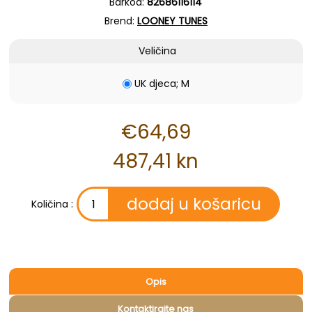
Barkod:
82686116114
Brend:
LOONEY TUNES
Veličina
UK djeca; M
€64,69
487,41 kn
Količina :
Opis
Kontaktirajte nas