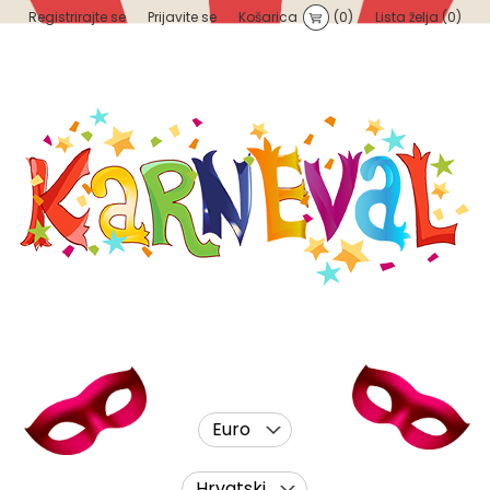
Registrirajte se
Prijavite se
Košarica
(0)
Lista želja
(0)
Euro
Hrvatski