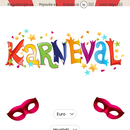
Registrirajte se
Prijavite se
Košarica
(0)
Lista želja
(0)
Euro
Hrvatski