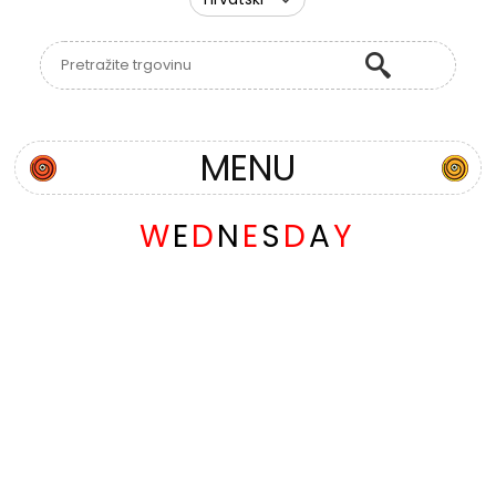
MENU
W
E
D
N
E
S
D
A
Y