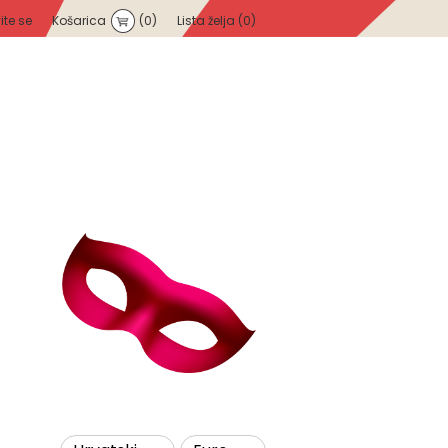
vite se
Košarica
(0)
Lista želja
(0)