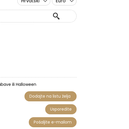
Hrvatski
Euro
abave ili Halloween